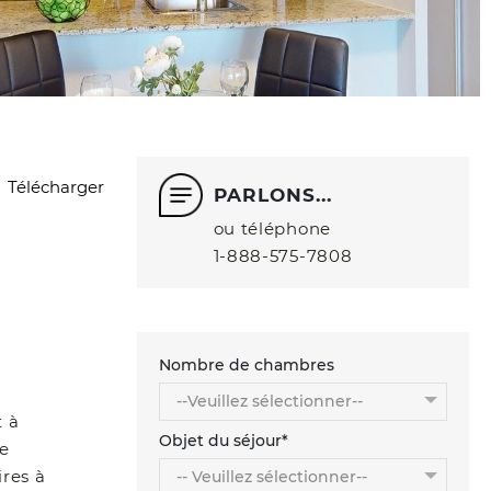
Télécharger
PARLONS...
ou téléphone
1‑888‑575‑7808
Nombre de chambres
t à
Objet du séjour*
ie
ires à