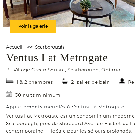
Voir la galerie
Accueil
>>
Scarborough
Ventus I at Metrogate
151 Village Green Square
,
Scarborough
,
Ontario
1 & 2 chambres
2 salles de bain
Pe
30 nuits minimum
Appartements meublés à Ventus I à Metrogate
Ventus I at Metrogate est un condominium moderne e
Scarborough, près de Sheppard Avenue East et de l’a
contemporaine — idéale pour les séjours prolongés, l