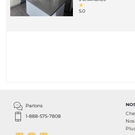
5.0
NOS
Parlons
Che
1-888-575-7808
Nos 
Plus