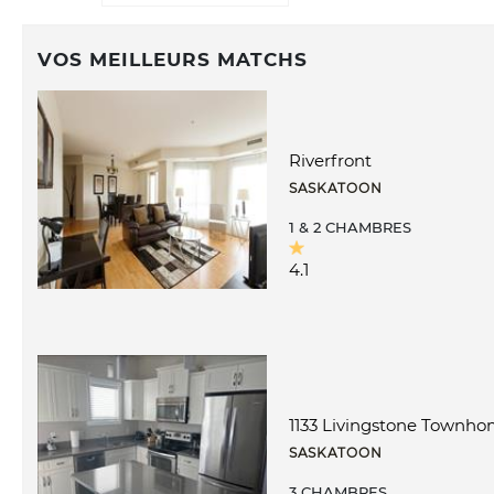
VOS MEILLEURS MATCHS
Riverfront
SASKATOON
1 & 2 CHAMBRES
4.1
1133 Livingstone Townh
SASKATOON
3 CHAMBRES