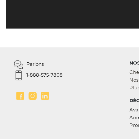
NOS
Parlons
Che
1-888-575-7808
Nos 
Plus
DÉ
Ava
Ani
Pro