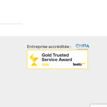
Entreprise accréditée :
 à
on