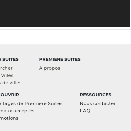
 SUITES
PREMIERE SUITES
LA VIE À OUTREMONT
rcher
À propos
Votre d'appartement exécutif à court terme
Villes
Outremont vous attend avec un gym, une
 de villes
piscine, un bbq et plus encore. Cette locati
COUVRIR
RESSOURCES
de courte durée entièrement meublée
comprend une cuisine entière
ntages de Premiere Suites
Nous contacter
maux acceptés
FAQ
EXPLORER OUTREMONT
motions