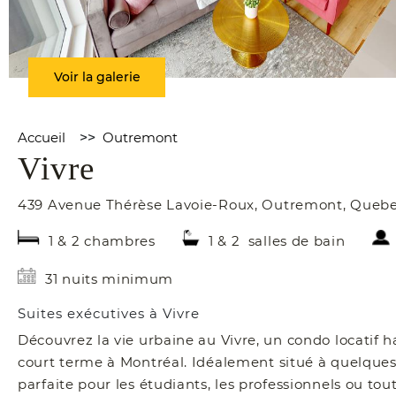
Voir la galerie
Accueil
>>
Outremont
Vivre
439 Avenue Thérèse Lavoie-Roux
,
Outremont
,
Queb
1 & 2 chambres
1 & 2 salles de bain
31 nuits minimum
Suites exécutives à Vivre
Découvrez la vie urbaine au Vivre, un condo locatif 
court terme à Montréal. Idéalement situé à quelques 
parfaite pour les étudiants, les professionnels ou t