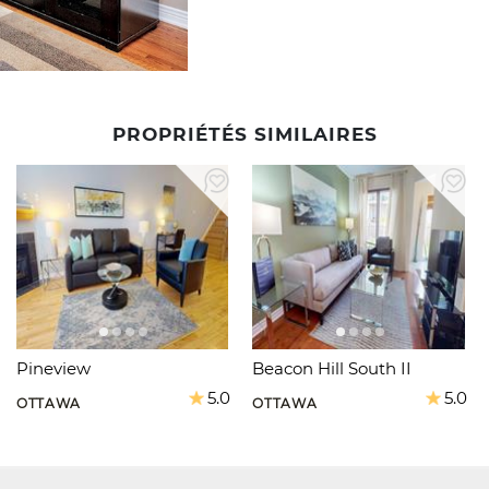
PROPRIÉTÉS SIMILAIRES
Pineview
Beacon Hill South II
5.0
5.0
OTTAWA
OTTAWA